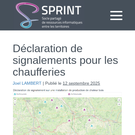
Aller
au
contenu
bas
le
Déclaration de
me
signalements pour les
chaufferies
Joel LAMBERT
|
Publié le
12 septembre 2025