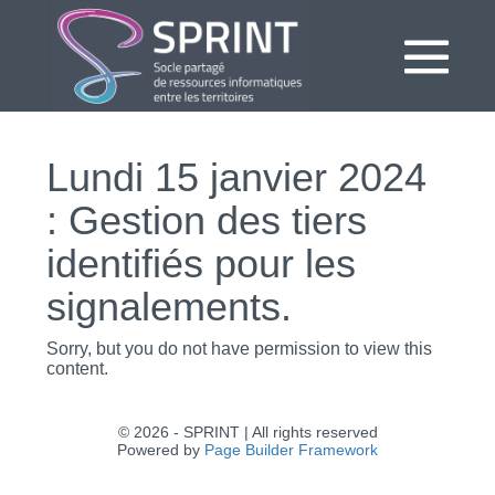
Aller
au
contenu
bas
le
Lundi 15 janvier 2024
me
: Gestion des tiers
identifiés pour les
signalements.
Sorry, but you do not have permission to view this
content.
© 2026 - SPRINT | All rights reserved
Powered by
Page Builder Framework